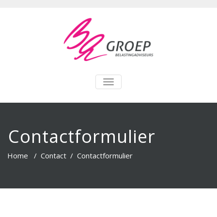
TOGGLE
NAVIGATION
Contactformulier
Home
/
Contact
/
Contactformulier